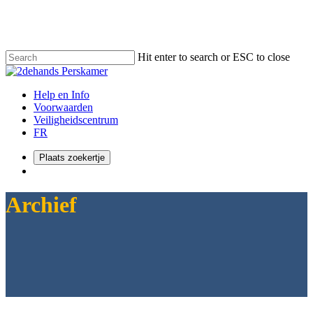
Skip
to
main
content
Hit enter to search or ESC to close
Close
Search
Menu
Help en Info
Voorwaarden
Veiligheidscentrum
FR
Plaats zoekertje
Menu
Archief