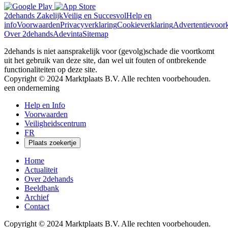
2dehands Zakelijk
Veilig en Succesvol
Help en
info
Voorwaarden
Privacyverklaring
Cookieverklaring
Advertentievoor
Over 2dehands
Adevinta
Sitemap
2dehands is niet aansprakelijk voor (gevolg)schade die voortkomt
uit het gebruik van deze site, dan wel uit fouten of ontbrekende
functionaliteiten op deze site.
Copyright © 2024 Marktplaats B.V. Alle rechten voorbehouden.
een
onderneming
Close
Help en Info
Menu
Voorwaarden
Veiligheidscentrum
FR
Plaats zoekertje
Home
Actualiteit
Over 2dehands
Beeldbank
Archief
Contact
Copyright © 2024 Marktplaats B.V. Alle rechten voorbehouden.