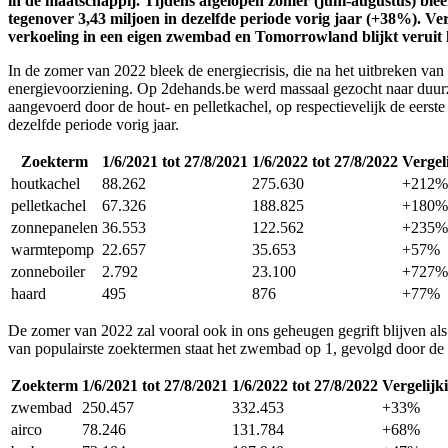
in de maatschappij. Tijdens afgelopen zomer (juni-augustus) blee
tegenover 3,43 miljoen in dezelfde periode vorig jaar (+38%). Ve
verkoeling in een eigen zwembad en Tomorrowland blijkt veruit het
In de zomer van 2022 bleek de energiecrisis, die na het uitbreken van
energievoorziening. Op 2dehands.be werd massaal gezocht naar duurz
aangevoerd door de hout- en pelletkachel, op respectievelijk de eerst
dezelfde periode vorig jaar.
Zoekterm
1/6/2021 tot 27/8/2021
1/6/2022 tot 27/8/2022
Vergel
houtkachel
88.262
275.630
+212%
pelletkachel
67.326
188.825
+180%
zonnepanelen
36.553
122.562
+235%
warmtepomp
22.657
35.653
+57%
zonneboiler
2.792
23.100
+727%
haard
495
876
+77%
De zomer van 2022 zal vooral ook in ons geheugen gegrift blijven als
van populairste zoektermen staat het zwembad op 1, gevolgd door de a
Zoekterm
1/6/2021 tot 27/8/2021
1/6/2022 tot 27/8/2022
Vergelijk
zwembad
250.457
332.453
+33%
airco
78.246
131.784
+68%