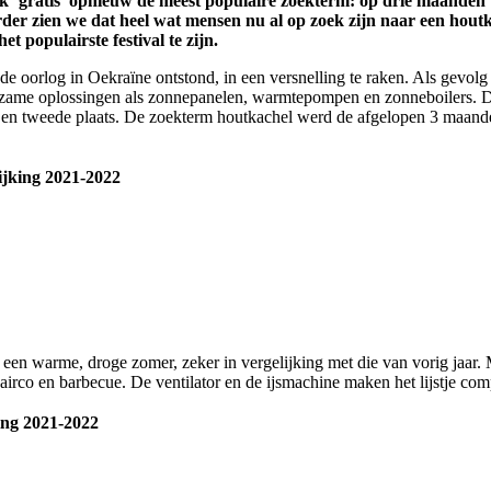
k ‘gratis’ opnieuw de meest populaire zoekterm: op drie maanden ti
rder zien we dat heel wat mensen nu al op zoek zijn naar een hout
 populairste festival te zijn.
 de oorlog in Oekraïne ontstond, in een versnelling te raken. Als gevol
ame oplossingen als zonnepanelen, warmtepompen en zonneboilers. De l
e en tweede plaats. De zoekterm houtkachel werd de afgelopen 3 maanden
ijking 2021-2022
 een warme, droge zomer, zeker in vergelijking met die van vorig jaar. 
irco en barbecue. De ventilator en de ijsmachine maken het lijstje com
ing 2021-2022