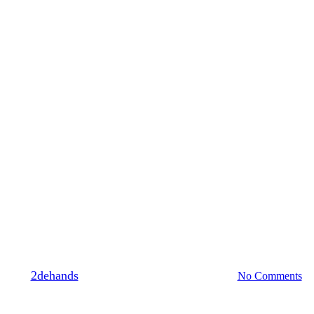
2022-nl
Consumenten
hands.be: houtkachels, zwembade
By
2dehands
2 september 2022
januari 18th, 2023
No Comments