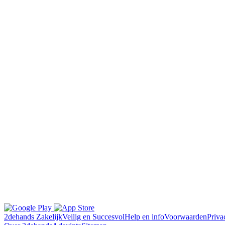
2dehands Zakelijk
Veilig en Succesvol
Help en info
Voorwaarden
Priva