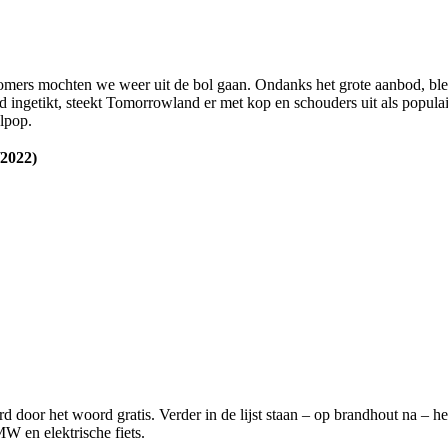
omers mochten we weer uit de bol gaan. Ondanks het grote aanbod, blek
rd ingetikt, steekt Tomorrowland er met kop en schouders uit als popula
lpop.
/2022)
or het woord gratis. Verder in de lijst staan – op brandhout na – heel
MW en elektrische fiets.