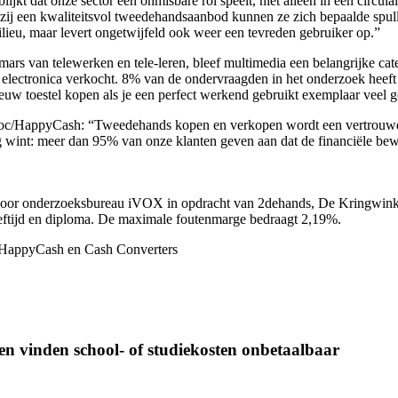
kt dat onze sector een onmisbare rol speelt, niet alleen in een circul
zij een kwaliteitsvol tweedehandsaanbod kunnen ze zich bepaalde spull
 milieu, maar levert ongetwijfeld ook weer een tevreden gebruiker op.”
rs van telewerken en tele-leren, bleef multimedia een belangrijke cat
electronica verkocht. 8% van de ondervraagden in het onderzoek heeft 
euw toestel kopen als je een perfect werkend gebruikt exemplaar veel 
oc/HappyCash: “Tweedehands kopen en verkopen wordt een vertrouwd,
 wint: meer dan 95% van onze klanten geven aan dat de financiële bew
d door onderzoeksbureau iVOX in opdracht van 2dehands, De Kringwi
leeftijd en diploma. De maximale foutenmarge bedraagt 2,19%.
/HappyCash en Cash Converters
gen vinden school- of studiekosten onbetaalbaar