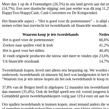
Meer dan 1 op de 4 Franstaligen (26,5%) in ons land geven aan dat z
(14,7%). Een zeer drastische stijging: een jaar eerder was dit nog 11
HappyTroc/HappyCash, Cash Converters en De Kringwinkel.
Het financiële aspect – “Het is goed voor de portemonnee” – is altij
nemen echter hun toevlucht tot tweedehands uit financiële noodzaak.
Waarom koop je iets tweedehands
Neder
Het is goed voor de portemonnee
66,6%
Zoeken naar spullen vind ik leuk
41,2%
Het is goed voor het milieu
40,4%
Je vindt originele producten die nieuw niet meer te vinden zijn
23,6%
Uit financiële noodzaak
14,7%
Tweedehands kopen, levert niet alleen een besparing op. We worden er
onderzoek: tweedehands zit intussen bij heel wat landgenoten in het 
“Waarom zou je iets nieuw kopen als het ook tweedehands te koop is?
37,8% van de Belgen heeft in afgelopen 12 maanden iets tweedehands
dan mannen (35,4%). Ook de leeftijd speelt een rol: vooral jongeren 
Gemiddeld gaven tweedehandskopers vorig jaar 119,4 euro uit aan tw
Om spullen tweedehands te kunnen kopen, moet iemand anders die wel
of meerdere tweedehandsspullen weggegeven, een kleine stijging in v