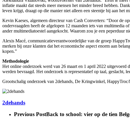
Aleksandra Vidanovski, woordvoerster van 2dehands: “Eens te meer blij
inflatie maakt dat steeds meer mensen het minder breed hebben. Dank
leven krijgt, draagt op die manier niet alleen een steentje bij aan het
Kevin Kaeses, algemeen directeur van Cash Converters: “Door de opma
ondervraagden heeft de afgelopen 12 maanden iets van multimedia of 
ander multimediatoestel aangekocht. Waarom zou je een peperduur ni
Alexis Macé, communicatieverantwoordelijke van de groep HappyTr
merken bij onze klanten dat het economische aspect enorm aan belang
kopen.”
Methodologie
Het online onderzoek werd van 26 maart en 1 april 2022 uitgevoer
werden bevraagd. Het onderzoek is representatief op taal, geslacht, 
Grootschalig onderzoek van 2dehands, De Kringwinkel, HappyTroc
2dehands
Previous Post
Back to school: vier op de tien Bel