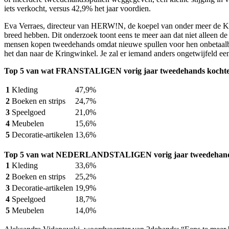
iets verkocht, versus 42,9% het jaar voordien.
Eva Verraes, directeur van HERW!N, de koepel van onder meer de Kringw
breed hebben. Dit onderzoek toont eens te meer aan dat niet alleen d
mensen kopen tweedehands omdat nieuwe spullen voor hen onbetaalbaa
het dan naar de Kringwinkel. Je zal er iemand anders ongetwijfeld ee
Top 5 van wat FRANSTALIGEN vorig jaar tweedehands kocht
1
Kleding
47,9%
2
Boeken en strips
24,7%
3
Speelgoed
21,0%
4
Meubelen
15,6%
5
Decoratie-artikelen
13,6%
Top 5 van wat NEDERLANDSTALIGEN vorig jaar tweedehand
1
Kleding
33,6%
2
Boeken en strips
25,2%
3
Decoratie-artikelen
19,9%
4
Speelgoed
18,7%
5
Meubelen
14,0%