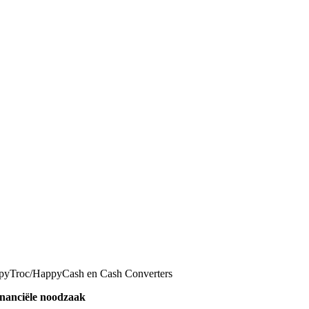
ppyTroc/HappyCash en Cash Converters
financiële noodzaak