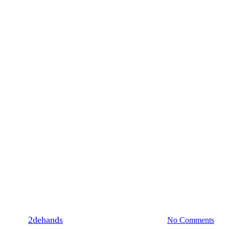
2022-nl
Consumenten
n 2dehands, De Kringwinkel, H
Converters
By
2dehands
7 juli 2022
november 23rd, 2022
No Comments