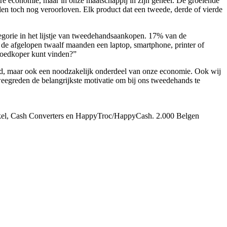
aire economie, maar in onze maatschappij in zijn geheel. De groeiende
en toch nog veroorloven. Elk product dat een tweede, derde of vierde
egorie in het lijstje van tweedehandsaankopen. 17% van de
de afgelopen twaalf maanden een laptop, smartphone, printer of
goedkoper kunt vinden?”
 maar ook een noodzakelijk onderdeel van onze economie. Ook wij
eegreden de belangrijkste motivatie om bij ons tweedehands te
nkel, Cash Converters en HappyTroc/HappyCash. 2.000 Belgen