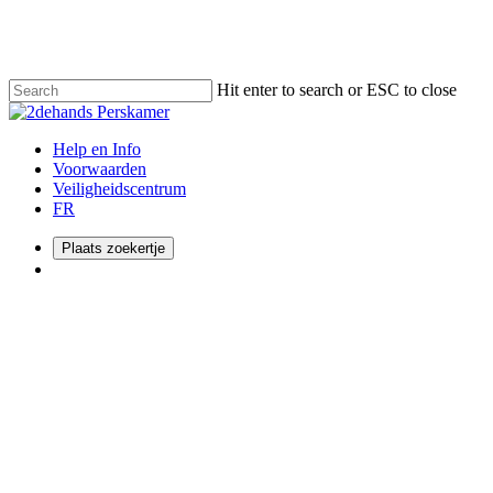
Skip
to
main
content
Hit enter to search or ESC to close
Close
Search
Menu
Help en Info
Voorwaarden
Veiligheidscentrum
FR
Plaats zoekertje
Menu
Grootschalig onderzoek va