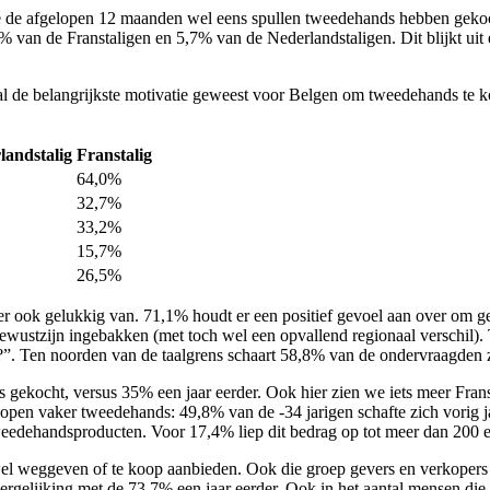
e de afgelopen 12 maanden wel eens spullen tweedehands hebben gekocht
,2% van de Franstaligen en 5,7% van de Nederlandstaligen. Dit blijkt u
d al de belangrijkste motivatie geweest voor Belgen om tweedehands te k
landstalig
Franstalig
64,0%
32,7%
33,2%
15,7%
26,5%
 ook gelukkig van. 71,1% houdt er een positief gevoel aan over om geb
bewustzijn ingebakken (met toch wel een opvallend regionaal verschil). 
”. Ten noorden van de taalgrens schaart 58,8% van de ondervraagden zi
 gekocht, versus 35% een jaar eerder. Ook hier zien we iets meer Fr
kopen vaker tweedehands: 49,8% van de -34 jarigen schafte zich vorig 
eedehandsproducten. Voor 17,4% liep dit bedrag op tot meer dan 200 e
 weggeven of te koop aanbieden. Ook die groep gevers en verkopers z
ergelijking met de 73,7% een jaar eerder. Ook in het aantal mensen di