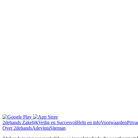
2dehands Zakelijk
Veilig en Succesvol
Help en info
Voorwaarden
Priva
Over 2dehands
Adevinta
Sitemap