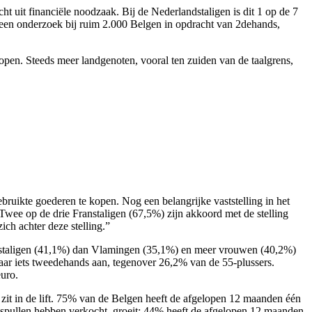
 uit financiële noodzaak. Bij de Nederlandstaligen is dit 1 op de 7
it een onderzoek bij ruim 2.000 Belgen in opdracht van 2dehands,
open. Steeds meer landgenoten, vooral ten zuiden van de taalgrens,
ruikte goederen te kopen. Nog een belangrijke vaststelling in het
Twee op de drie Franstaligen (67,5%) zijn akkoord met de stelling
ch achter deze stelling.”
anstaligen (41,1%) dan Vlamingen (35,1%) en meer vrouwen (40,2%)
jaar iets tweedehands aan, tegenover 26,2% van de 55-plussers.
uro.
it in de lift. 75% van de Belgen heeft de afgelopen 12 maanden één
e spullen hebben verkocht, groeit: 44% heeft de afgelopen 12 maanden