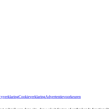
cyverklaring
Cookieverklaring
Advertentievoorkeuren