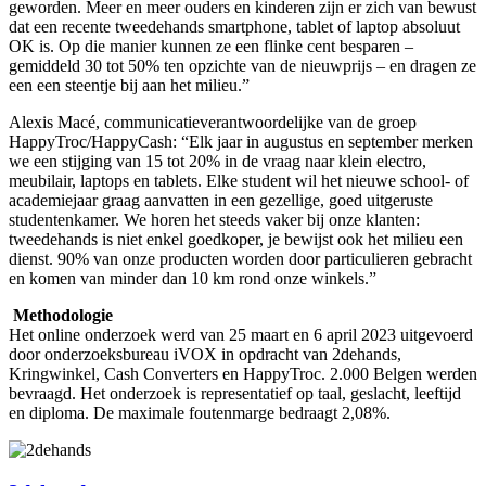
geworden. Meer en meer ouders en kinderen zijn er zich van bewust
dat een recente tweedehands smartphone, tablet of laptop absoluut
OK is. Op die manier kunnen ze een flinke cent besparen –
gemiddeld 30 tot 50% ten opzichte van de nieuwprijs – en dragen ze
een een steentje bij aan het milieu.”
Alexis Macé, communicatieverantwoordelijke van de groep
HappyTroc/HappyCash: “Elk jaar in augustus en september merken
we een stijging van 15 tot 20% in de vraag naar klein electro,
meubilair, laptops en tablets. Elke student wil het nieuwe school- of
academiejaar graag aanvatten in een gezellige, goed uitgeruste
studentenkamer. We horen het steeds vaker bij onze klanten:
tweedehands is niet enkel goedkoper, je bewijst ook het milieu een
dienst. 90% van onze producten worden door particulieren gebracht
en komen van minder dan 10 km rond onze winkels.”
Methodologie
Het online onderzoek werd van 25 maart en 6 april 2023 uitgevoerd
door onderzoeksbureau iVOX in opdracht van 2dehands,
Kringwinkel, Cash Converters en HappyTroc. 2.000 Belgen werden
bevraagd. Het onderzoek is representatief op taal, geslacht, leeftijd
en diploma. De maximale foutenmarge bedraagt 2,08%.