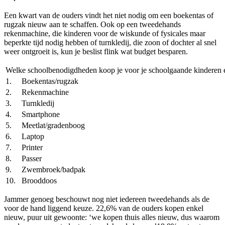
Een kwart van de ouders vindt het niet nodig om een boekentas of
rugzak nieuw aan te schaffen. Ook op een tweedehands
rekenmachine, die kinderen voor de wiskunde of fysicales maar
beperkte tijd nodig hebben of turnkledij, die zoon of dochter al snel
weer ontgroeit is, kun je beslist flink wat budget besparen.
Welke schoolbenodigdheden koop je voor je schoolgaande kinderen 
1.
Boekentas/rugzak
2.
Rekenmachine
3.
Turnkledij
4.
Smartphone
5.
Meetlat/gradenboog
6.
Laptop
7.
Printer
8.
Passer
9.
Zwembroek/badpak
10.
Brooddoos
Jammer genoeg beschouwt nog niet iedereen tweedehands als de
voor de hand liggend keuze. 22,6% van de ouders kopen enkel
nieuw, puur uit gewoonte: ‘we kopen thuis alles nieuw, dus waarom