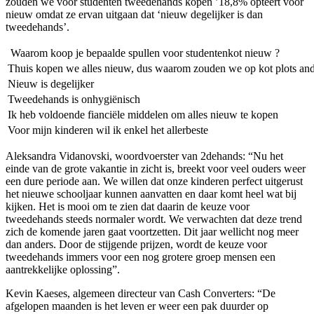
zouden we voor studenten tweedehands kopen ’18,8% opteert voor
nieuw omdat ze ervan uitgaan dat ‘nieuw degelijker is dan
tweedehands’.
Waarom koop je bepaalde spullen voor studentenkot nieuw ?
Thuis kopen we alles nieuw, dus waarom zouden we op kot plots an
Nieuw is degelijker
Tweedehands is onhygiënisch
Ik heb voldoende fianciële middelen om alles nieuw te kopen
Voor mijn kinderen wil ik enkel het allerbeste
Aleksandra Vidanovski, woordvoerster van 2dehands: “Nu het
einde van de grote vakantie in zicht is, breekt voor veel ouders weer
een dure periode aan. We willen dat onze kinderen perfect uitgerust
het nieuwe schooljaar kunnen aanvatten en daar komt heel wat bij
kijken. Het is mooi om te zien dat daarin de keuze voor
tweedehands steeds normaler wordt. We verwachten dat deze trend
zich de komende jaren gaat voortzetten. Dit jaar wellicht nog meer
dan anders. Door de stijgende prijzen, wordt de keuze voor
tweedehands immers voor een nog grotere groep mensen een
aantrekkelijke oplossing”.
Kevin Kaeses, algemeen directeur van Cash Converters: “De
afgelopen maanden is het leven er weer een pak duurder op