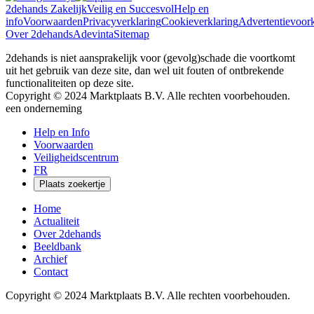
2dehands Zakelijk
Veilig en Succesvol
Help en
info
Voorwaarden
Privacyverklaring
Cookieverklaring
Advertentievoor
Over 2dehands
Adevinta
Sitemap
2dehands is niet aansprakelijk voor (gevolg)schade die voortkomt
uit het gebruik van deze site, dan wel uit fouten of ontbrekende
functionaliteiten op deze site.
Copyright © 2024 Marktplaats B.V. Alle rechten voorbehouden.
een
onderneming
Close
Help en Info
Menu
Voorwaarden
Veiligheidscentrum
FR
Plaats zoekertje
Home
Actualiteit
Over 2dehands
Beeldbank
Archief
Contact
Copyright © 2024 Marktplaats B.V. Alle rechten voorbehouden.