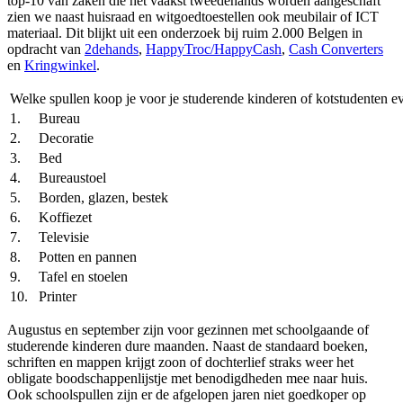
top-10 van zaken die het vaakst tweedehands worden aangeschaft
zien we naast huisraad en witgoedtoestellen ook meubilair of ICT
materiaal. Dit blijkt uit een onderzoek bij ruim 2.000 Belgen in
opdracht van
2dehands
,
HappyTroc/HappyCash
,
Cash Converters
en
Kringwinkel
.
Welke spullen koop je voor je studerende kinderen of kotstudenten 
1.
Bureau
2.
Decoratie
3.
Bed
4.
Bureaustoel
5.
Borden, glazen, bestek
6.
Koffiezet
7.
Televisie
8.
Potten en pannen
9.
Tafel en stoelen
10.
Printer
Augustus en september zijn voor gezinnen met schoolgaande of
studerende kinderen dure maanden. Naast de standaard boeken,
schriften en mappen krijgt zoon of dochterlief straks weer het
obligate boodschappenlijstje met benodigdheden mee naar huis.
Ook schoolspullen zijn er de afgelopen jaren niet goedkoper op