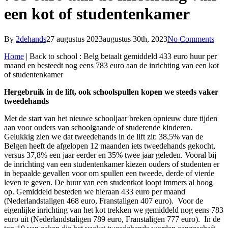
een kot of studentenkamer
By
2dehands
27 augustus 2023
augustus 30th, 2023
No Comments
Home
|
Back to school : Belg betaalt gemiddeld 433 euro huur per
maand en besteedt nog eens 783 euro aan de inrichting van een kot
of studentenkamer
Hergebruik in de lift, ook schoolspullen kopen we steeds vaker
tweedehands
Met de start van het nieuwe schooljaar breken opnieuw dure tijden
aan voor ouders van schoolgaande of studerende kinderen.
Gelukkig zien we dat tweedehands in de lift zit: 38,5% van de
Belgen heeft de afgelopen 12 maanden iets tweedehands gekocht,
versus 37,8% een jaar eerder en 35% twee jaar geleden. Vooral bij
de inrichting van een studentenkamer kiezen ouders of studenten er
in bepaalde gevallen voor om spullen een tweede, derde of vierde
leven te geven. De huur van een studentkot loopt immers al hoog
op. Gemiddeld besteden we hieraan 433 euro per maand
(Nederlandstaligen 468 euro, Franstaligen 407 euro). Voor de
eigenlijke inrichting van het kot trekken we gemiddeld nog eens 783
euro uit (Nederlandstaligen 789 euro, Franstaligen 777 euro). In de