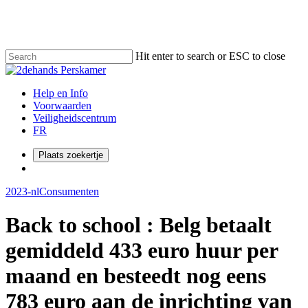
Skip
to
main
content
Hit enter to search or ESC to close
Close
Search
Menu
Help en Info
Voorwaarden
Veiligheidscentrum
FR
Plaats zoekertje
Menu
2023-nl
Consumenten
Back to school : Belg betaalt
gemiddeld 433 euro huur per
maand en besteedt nog eens
783 euro aan de inrichting van