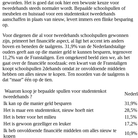
geworden. Het is goed dat ook hier een bewuste keuze voor
tweedehands steeds normaler wordt. Bepaalde schoolspullen of
meubelen en huisraad voor een studentenkot tweedehands
aanschaffen in plaats van nieuw, levert immers een flinke besparing
op.
Voor diegenen die al voor tweedehands schoolspullen gewonnen
zijn, primeert het financiële aspect, al ligt het accent iets anders
boven en beneden de taalgrens. 31,9% van de Nederlandstalige
ouders geeft aan op die manier geld te kunnen besparen, tegenover
11,2% van de Franstaligen. Een omgekeerd beeld zien we, als het
gaat over de financiële noodzaak: een kwart van de Franstaligen
koopt schoolspullen 2dehands omdat ze onvoldoende middelen
hebben om alles nieuw te kopen. Ten noorden van de taalgrens is
dat “maar” één op de tien.
Waarom koop je bepaalde spullen voor studentenkot
Nederl
tweedehands ?
Ik kan op die manier geld besparen
31,9%
Het is maar een studentenkot, nieuw hoeft niet
28,5%
Het is beter voor het milieu
11,5%
Het is gewoon gezelliger en leuker
17,2%
Ik heb onvoldoende financiële middelen om alles nieuw te
10,9%
kopen