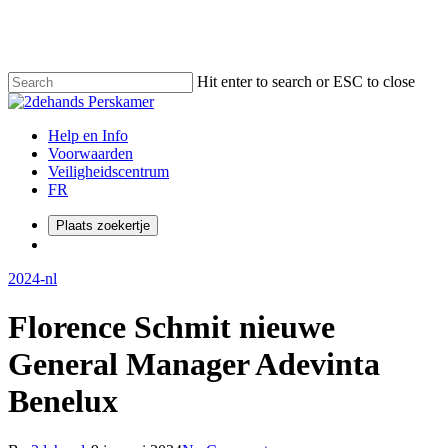
Skip
to
main
content
Hit enter to search or ESC to close
Close
Search
Menu
Help en Info
Voorwaarden
Veiligheidscentrum
FR
Plaats zoekertje
Menu
2024-nl
Florence Schmit nieuwe
General Manager Adevinta
Benelux