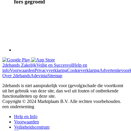
fors gegroeid
2dehands Zakelijk
Veilig en Succesvol
Help en
info
Voorwaarden
Privacyverklaring
Cookieverklaring
Advertentievoor
Over 2dehands
Adevinta
Sitemap
2dehands is niet aansprakelijk voor (gevolg)schade die voortkomt
uit het gebruik van deze site, dan wel uit fouten of ontbrekende
functionaliteiten op deze site.
Copyright © 2024 Marktplaats B.V. Alle rechten voorbehouden.
een
onderneming
Close
Help en Info
Menu
Voorwaarden
Veiligheidscentrum