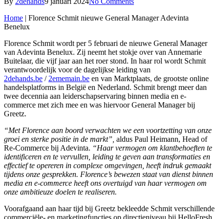
By
2dehands
9 januari 2024
No Comments
Home
|
Florence Schmit nieuwe General Manager Adevinta
Benelux
Florence Schmit wordt per 5 februari de nieuwe General Manager
van Adevinta Benelux.
Zij neemt het stokje over van Annemarie
Buitelaar, die vijf jaar aan het roer stond. In haar rol wordt Schmit
verantwoordelijk voor de dagelijkse leiding van
2dehands.be
/
2ememain.be
en van Marktplaats, de grootste online
handelsplatforms in België en Nederland. Schmit brengt meer dan
twee decennia aan leiderschapservaring binnen media en e-
commerce met zich mee en was hiervoor General Manager bij
Greetz.
“Met Florence aan boord verwachten we een voortzetting van onze
groei en sterke positie in de markt”,
aldus Paul Heimann, Head of
Re-Commerce bij Adevinta.
“Haar vermogen om klantbehoeften te
identificeren en te vervullen, leiding te geven aan transformaties en
effectief te opereren in complexe omgevingen, heeft indruk gemaakt
tijdens onze gesprekken. Florence’s bewezen staat van dienst binnen
media en e-commerce heeft ons overtuigd van haar vermogen om
onze ambitieuze doelen te realiseren.
Voorafgaand aan haar tijd bij Greetz bekleedde Schmit verschillende
commerciële- en marketingfuncties op directieniveau bij HelloFresh,