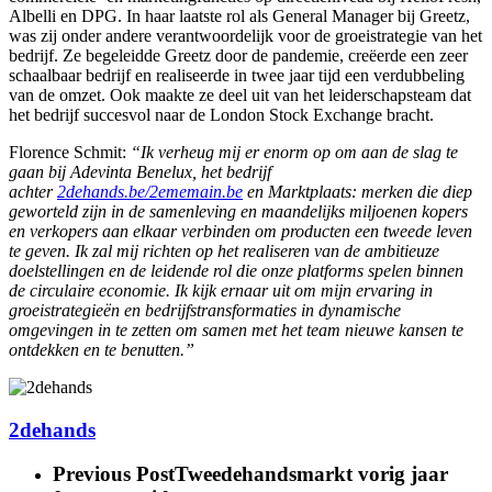
Albelli en DPG. In haar laatste rol als General Manager bij Greetz,
was zij onder andere verantwoordelijk voor de groeistrategie van het
bedrijf. Ze begeleidde Greetz door de pandemie, creëerde een zeer
schaalbaar bedrijf en realiseerde in twee jaar tijd een verdubbeling
van de omzet. Ook maakte ze deel uit van het leiderschapsteam dat
het bedrijf succesvol naar de London Stock Exchange bracht.
Florence Schmit:
“Ik verheug mij er enorm op om aan de slag te
gaan bij Adevinta Benelux, het bedrijf
achter
2dehands.be/2ememain.be
en Marktplaats: merken die diep
geworteld zijn in de samenleving en maandelijks miljoenen kopers
en verkopers aan elkaar verbinden om producten een tweede leven
te geven. Ik zal mij richten op het realiseren van de ambitieuze
doelstellingen en de leidende rol die onze platforms spelen binnen
de circulaire economie. Ik kijk ernaar uit om mijn ervaring in
groeistrategieën en bedrijfstransformaties in dynamische
omgevingen in te zetten om samen met het team nieuwe kansen te
ontdekken en te benutten.”
2dehands
Previous Post
Tweedehandsmarkt vorig jaar