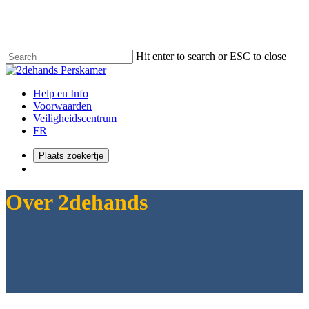
Skip
to
main
content
Hit enter to search or ESC to close
Close
Search
Menu
Help en Info
Voorwaarden
Veiligheidscentrum
FR
Plaats zoekertje
Menu
Over 2dehands