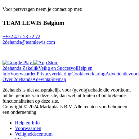
Voor persvragen neem je contact op met:
TEAM LEWIS Belgium
++32 477 53 72 72
2dehands@teamlewis.com
2dehands Zakelijk
Veilig en Succesvol
Help en
info
Voorwaarden
Privacyverklaring
Cookieverklaring
Advertentievoor
Over 2dehands
Adevinta
Sitemap
2dehands is niet aansprakelijk voor (gevolg)schade die voortkomt
uit het gebruik van deze site, dan wel uit fouten of ontbrekende
functionaliteiten op deze site.
Copyright © 2024 Marktplaats B.V. Alle rechten voorbehouden.
een
onderneming
Close
Help en Info
Menu
Voorwaarden
Veiligheidscentrum