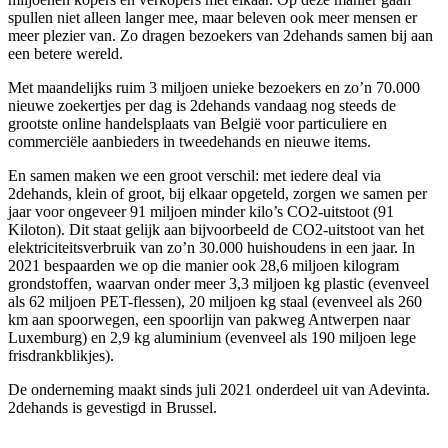
spullen niet alleen langer mee, maar beleven ook meer mensen er
meer plezier van. Zo dragen bezoekers van 2dehands samen bij aan
een betere wereld.
Met maandelijks ruim 3 miljoen unieke bezoekers en zo’n 70.000
nieuwe zoekertjes per dag is 2dehands vandaag nog steeds de
grootste online handelsplaats van België voor particuliere en
commerciële aanbieders in tweedehands en nieuwe items.
En samen maken we een groot verschil: met iedere deal via
2dehands, klein of groot, bij elkaar opgeteld, zorgen we samen per
jaar voor ongeveer 91 miljoen minder kilo’s CO2-uitstoot (91
Kiloton). Dit staat gelijk aan bijvoorbeeld de CO2-uitstoot van het
elektriciteitsverbruik van zo’n 30.000 huishoudens in een jaar. In
2021 bespaarden we op die manier ook 28,6 miljoen kilogram
grondstoffen, waarvan onder meer 3,3 miljoen kg plastic (evenveel
als 62 miljoen PET-flessen), 20 miljoen kg staal (evenveel als 260
km aan spoorwegen, een spoorlijn van pakweg Antwerpen naar
Luxemburg) en 2,9 kg aluminium (evenveel als 190 miljoen lege
frisdrankblikjes).
De onderneming maakt sinds juli 2021 onderdeel uit van Adevinta.
2dehands is gevestigd in Brussel.