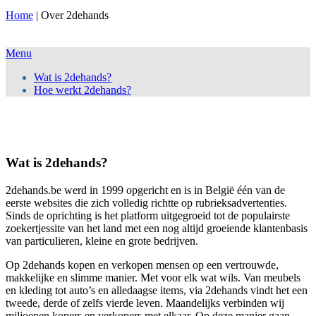
Home
|
Over 2dehands
Menu
Wat is 2dehands?
Hoe werkt 2dehands?
Wat is 2dehands?
2dehands.be werd in 1999 opgericht en is in België één van de
eerste websites die zich volledig richtte op rubrieksadvertenties.
Sinds de oprichting is het platform uitgegroeid tot de populairste
zoekertjessite van het land met een nog altijd groeiende klantenbasis
van particulieren, kleine en grote bedrijven.
Op 2dehands kopen en verkopen mensen op een vertrouwde,
makkelijke en slimme manier. Met voor elk wat wils. Van meubels
en kleding tot auto’s en alledaagse items, via 2dehands vindt het een
tweede, derde of zelfs vierde leven. Maandelijks verbinden wij
miljoenen kopers en verkopers met elkaar. Op deze manier gaan